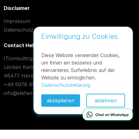
Disclaimer
Impressum
Datenschutz
Einwilligung zu Cookies
Contact Help Desk
Diese Website verwendet Cookies,
ITconsulting
um Ihnen ein besseres und
Löcken Kamp 42
relevanteres Surferlebnis auf der
48477 Hörstel-Dreierwalde
Website zu ermöglichen.
+49 5978 9188955
Datenschutzerklärung
info@stefan-otto.de
akzeptieren
ablehnen