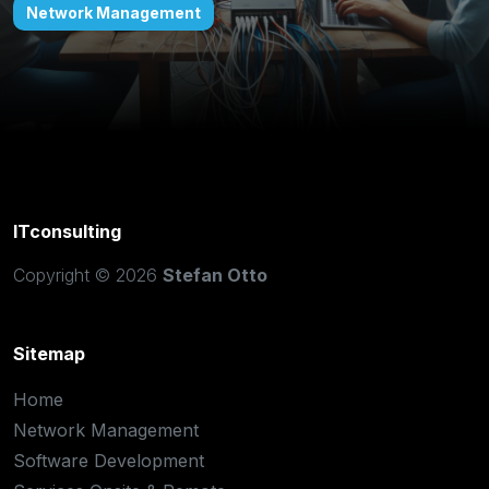
Infrastruktur und Prozesse zu optimieren.
Network Management
Software Development
Services Onsite & Remote
Certifications
IT-Lab Traningscenter
ITconsulting
Copyright © 2026
Stefan Otto
Sitemap
Home
Network Management
Software Development