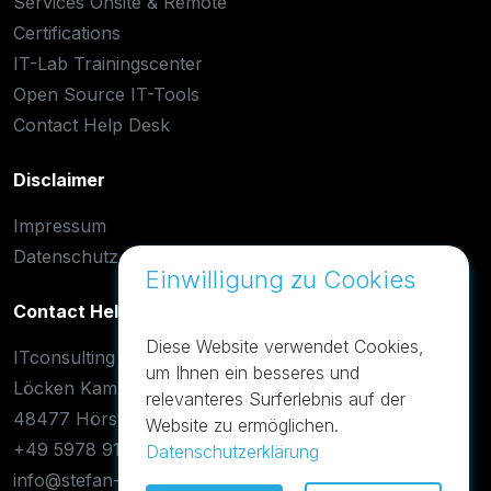
Services Onsite & Remote
Certifications
IT-Lab Trainingscenter
Open Source IT-Tools
Contact Help Desk
Disclaimer
Impressum
Datenschutz
Einwilligung zu Cookies
Contact Help Desk
Diese Website verwendet Cookies,
ITconsulting
um Ihnen ein besseres und
Löcken Kamp 42
relevanteres Surferlebnis auf der
48477 Hörstel-Dreierwalde
Website zu ermöglichen.
+49 5978 9188955
Datenschutzerklärung
info@stefan-otto.de